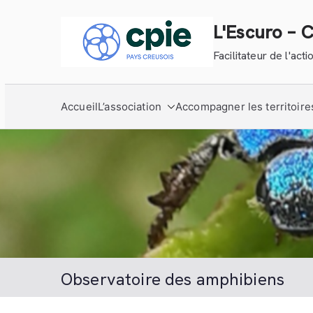
Aller
au
L'Escuro – 
contenu
Facilitateur de l'ac
Accueil
L’association
Accompagner les territoire
Observatoire des amphibiens