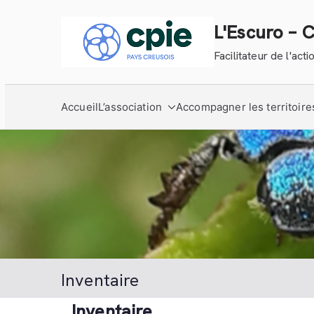
Aller
au
L'Escuro – 
contenu
Facilitateur de l'ac
Accueil
L’association
Accompagner les territoire
Inventaire
Inventaire