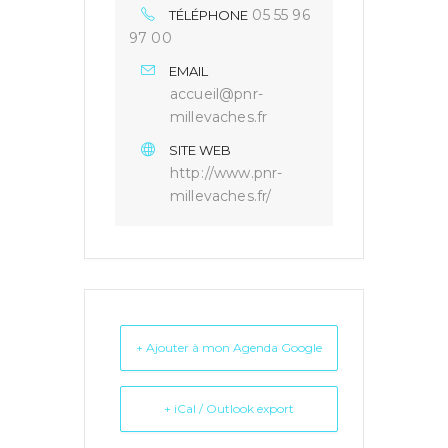
05 55 96
TÉLÉPHONE
97 00
EMAIL
accueil@pnr-
millevaches.fr
SITE WEB
http://www.pnr-
millevaches.fr/
+ Ajouter à mon Agenda Google
+ iCal / Outlook export