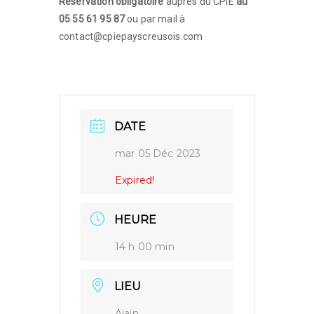
Réservation obligatoire
auprès du CPIE
au
05 55 61 95 87
ou par mail à
contact@cpiepayscreusois.com
DATE
mar 05 Déc 2023
Expired!
HEURE
14 h 00 min
LIEU
Ajain