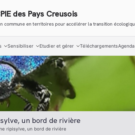
CPIE des Pays Creusois
tion commune en territoires pour accélérer la transition écologiq
s
Sensibiliser
Etudier et gérer
Téléchargements
Agenda
isylve, un bord de rivière
une ripisylve, un bord de rivière