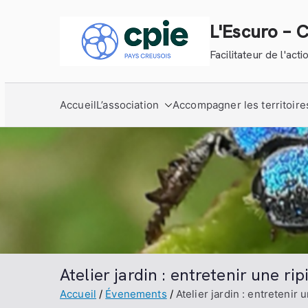
Aller
au
L'Escuro – 
contenu
Facilitateur de l'ac
Accueil
L’association
Accompagner les territoire
Atelier jardin : entretenir une rip
Accueil
Évenements
Atelier jardin : entretenir 