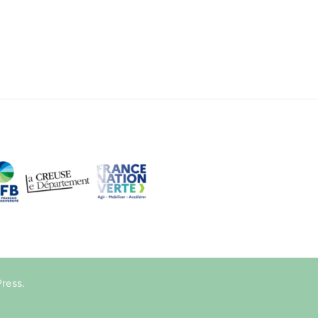
ress
.