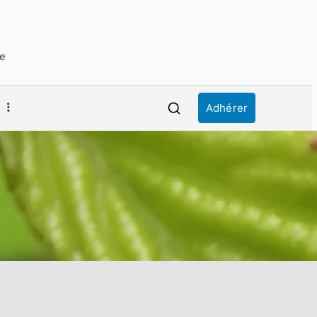
ue
Adhérer