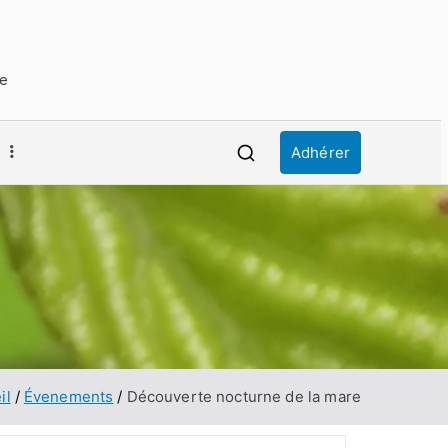
ue
Adhérer
il
Évenements
Découverte nocturne de la mare