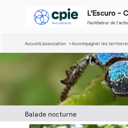
Aller
au
L'Escuro – 
contenu
Facilitateur de l'ac
Accueil
L’association
Accompagner les territoire
Balade nocturne