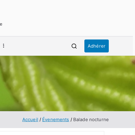
ue
Adhérer
Accueil
Évenements
Balade nocturne