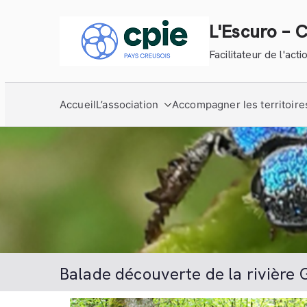
Aller
au
L'Escuro – 
contenu
Facilitateur de l'ac
Accueil
L’association
Accompagner les territoire
Balade découverte de la rivière