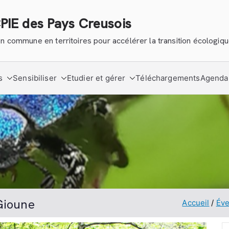
CPIE des Pays Creusois
tion commune en territoires pour accélérer la transition écologiq
s
Sensibiliser
Etudier et gérer
Téléchargements
Agenda
 Gioune
Accueil
Év