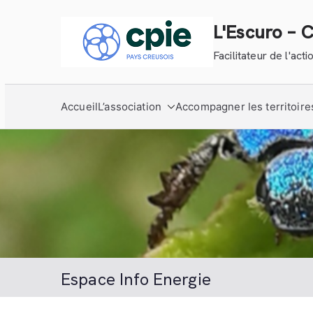
Aller
au
L'Escuro – 
contenu
Facilitateur de l'ac
Accueil
L’association
Accompagner les territoire
Espace Info Energie